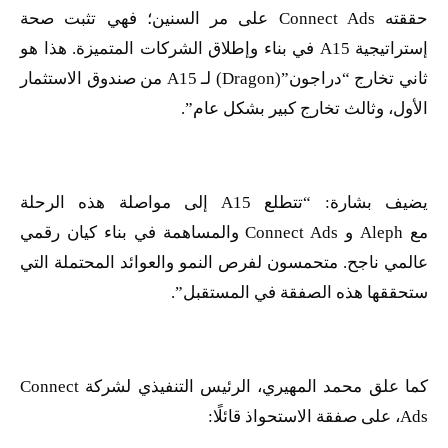
حققته
Connect Ads
على مر السنين؛ فهي تثبت صحة
إستراتيجية
A15
في بناء وإطلاق الشركات المتميزة. هذا هو
ثاني تخارج “دراجون”(
Dragon
) لـ
A15
من صندوق الاستثمار
الأول، وثالث تخارج كبير بشكل عام”.
يضيف بشارة: “تتطلع
A15
إلى مواصلة هذه الرحلة
مع
Aleph
و
Connect Ads
والمساهمة في بناء كيان رقمي
عالمي ناجح. متحمسون لفرص النمو والعوائد المحتملة التي
ستحققها هذه الصفقة في المستقبل”.
كما علق محمد المهيري، الرئيس التنفيذي لشركة
Connect
Ads
، على صفقة الاستحواذ قائلًا: