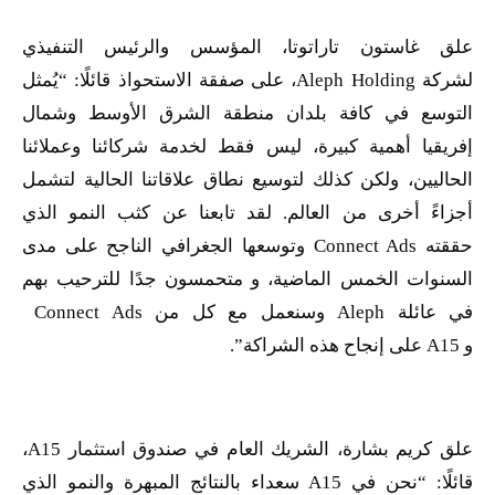
علق غاستون تاراتوتا، المؤسس والرئيس التنفيذي
لشركة
Aleph Holding
، على صفقة الاستحواذ قائلًا: “يُمثل
التوسع في كافة بلدان منطقة الشرق الأوسط وشمال
إفريقيا أهمية كبيرة، ليس فقط لخدمة شركائنا وعملائنا
الحاليين، ولكن كذلك لتوسيع نطاق علاقاتنا الحالية لتشمل
أجزاءً أخرى من العالم. لقد تابعنا عن كثب النمو الذي
حققته
Connect Ads
وتوسعها الجغرافي الناجح على مدى
السنوات الخمس الماضية، و متحمسون جدًا للترحيب بهم
في عائلة
Aleph
وسنعمل مع كل من
Connect Ads
و
A15
على إنجاح هذه الشراكة”.
علق كريم بشارة، الشريك العام في صندوق استثمار
A15
،
قائلًا: “نحن في
A15
سعداء بالنتائج المبهرة والنمو الذي